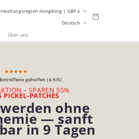
Sonderverwaltungsregion Hongkong | GBP £
Warenkorb
S
Deutsch
p
s
Über uns
r
a
c
★★★★★
h
Betroffene geholfen (4.9/5)
e
AKTION – SPAREN 55%
S PICKEL-PATCHES
swerden ohne
hemie — sanft
bar in 9 Tagen