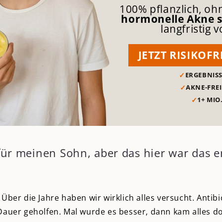
â
100% pflanzlich, o
hormonelle Akne s
langfristig
JETZT RISIKOF
✓
ERGEBNIS
✓
AKNE-FREI
✓
1+ MIO.
für meinen Sohn, aber das hier war das er
Über die Jahre haben wir wirklich alles versucht. Antibi
Dauer geholfen. Mal wurde es besser, dann kam alles do