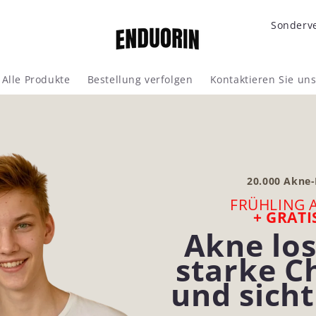
L
a
n
Alle Produkte
Bestellung verfolgen
Kontaktieren Sie un
d
/
R
e
20.000 Akne-
g
FRÜHLING 
i
+ GRATI
Akne lo
o
starke C
n
und sicht